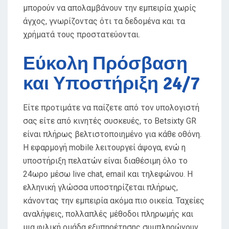
μπορούν να απολαμβάνουν την εμπειρία χωρίς
άγχος, γνωρίζοντας ότι τα δεδομένα και τα
χρήματά τους προστατεύονται.
Εύκολη Πρόσβαση
και Υποστήριξη 24/7
Είτε προτιμάτε να παίζετε από τον υπολογιστή
σας είτε από κινητές συσκευές, το Betsixty GR
είναι πλήρως βελτιστοποιημένο για κάθε οθόνη.
Η εφαρμογή mobile λειτουργεί άψογα, ενώ η
υποστήριξη πελατών είναι διαθέσιμη όλο το
24ωρο μέσω live chat, email και τηλεφώνου. Η
ελληνική γλώσσα υποστηρίζεται πλήρως,
κάνοντας την εμπειρία ακόμα πιο οικεία. Ταχείες
αναλήψεις, πολλαπλές μέθοδοι πληρωμής και
μια φιλική ομάδα εξυπηρέτησης συμπληρώνουν