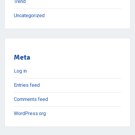
Trend
Uncategorized
Meta
Log in
Entries feed
Comments feed
WordPress.org