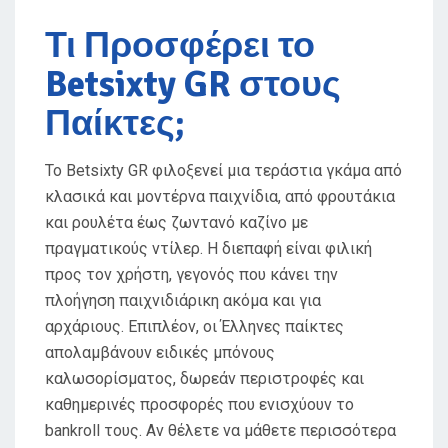
Τι Προσφέρει το
Betsixty GR στους
Παίκτες;
Το Betsixty GR φιλοξενεί μια τεράστια γκάμα από
κλασικά και μοντέρνα παιχνίδια, από φρουτάκια
και ρουλέτα έως ζωντανό καζίνο με
πραγματικούς ντίλερ. Η διεπαφή είναι φιλική
προς τον χρήστη, γεγονός που κάνει την
πλοήγηση παιχνιδιάρικη ακόμα και για
αρχάριους. Επιπλέον, οι Έλληνες παίκτες
απολαμβάνουν ειδικές μπόνους
καλωσορίσματος, δωρεάν περιστροφές και
καθημερινές προσφορές που ενισχύουν το
bankroll τους. Αν θέλετε να μάθετε περισσότερα