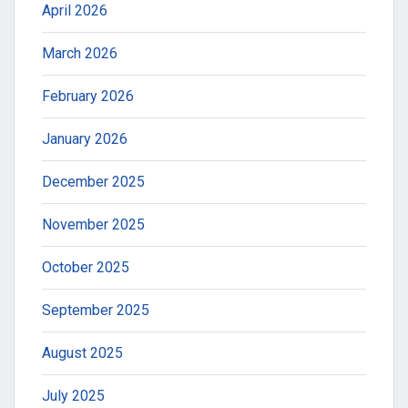
April 2026
March 2026
February 2026
January 2026
December 2025
November 2025
October 2025
September 2025
August 2025
July 2025