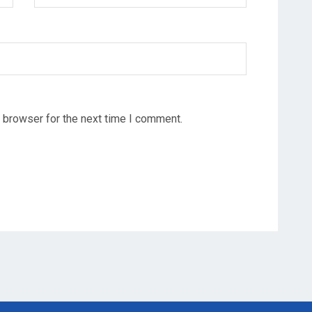
 browser for the next time I comment.