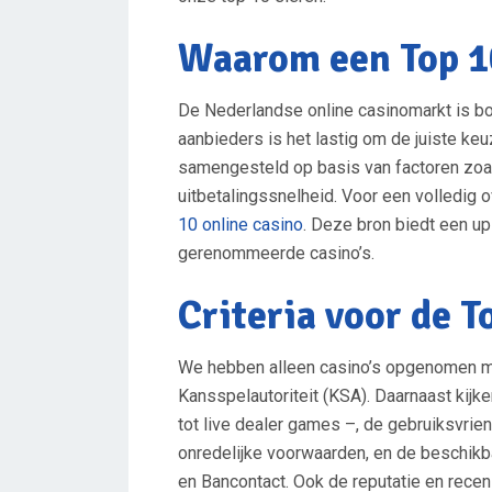
N
Waarom een Top 1
De Nederlandse online casinomarkt is bo
aanbieders is het lastig om de juiste k
samengesteld op basis van factoren zoal
uitbetalingssnelheid. Voor een volledig o
10 online casino
. Deze bron biedt een up
gerenommeerde casino’s.
Criteria voor de T
We hebben alleen casino’s opgenomen m
Kansspelautoriteit (KSA). Daarnaast kijke
tot live dealer games –, de gebruiksvrie
onredelijke voorwaarden, en de beschik
en Bancontact. Ook de reputatie en rec