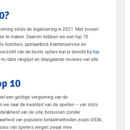
0?
oming sinds de legalisering in 2021. Met zoveel
euze te maken. Daarom hebben we een top 10
s licenties, spelaanbod, klantenservice en
verzicht van de beste opties kun je terecht bij
top
-to-date ranglijst en diepgaande reviews van alle
op 10
et een geldige vergunning van de
n we naar de kwaliteit van de spellen – van slots
ndelijkheid van de site, bonussen zonder
baarheid van populaire betaalmethoden zoals iDEAL
ensies van spelers wegen zwaar mee.