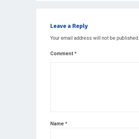
Leave a Reply
Your email address will not be published.
Comment
*
Name
*