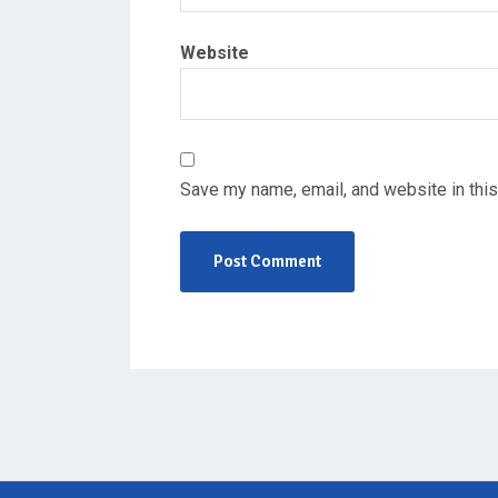
Website
Save my name, email, and website in this