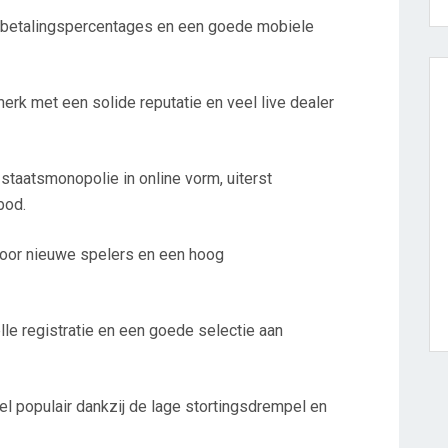
tbetalingspercentages en een goede mobiele
rk met een solide reputatie en veel live dealer
 staatsmonopolie in online vorm, uiterst
bod.
oor nieuwe spelers en een hoog
le registratie en een goede selectie aan
l populair dankzij de lage stortingsdrempel en