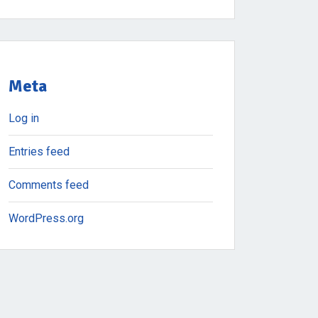
Meta
Log in
Entries feed
Comments feed
WordPress.org