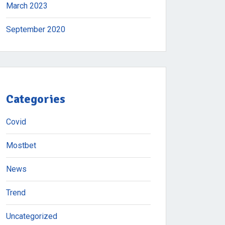
March 2023
September 2020
Categories
Covid
Mostbet
News
Trend
Uncategorized