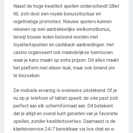
Naast de hoge kwaliteit spellen onderscheidt QBet
NL zich door een royale bonusstructuur en
regelmatige promoties. Nieuwe spelers kunnen
rekenen op een aantrekkelijke welkomstbonus,
terwijl trouwe leden beloond worden met
loyaliteitspunten en cashback-aanbiedingen. Het
casino organiseert ook maandelijkse toernooien
waar je kans maakt op extra prijzen. Dit alles maakt
het platform niet alleen leuk, maar ook lonend om
te bezoeken.
De mobiele ervaring is eveneens uitstekend. Of je
nu op je telefoon of tablet speelt, de site past zich
perfect aan elk schermformaat aan. Dit betekent
dat je altijd en overal kunt genieten van je favoriete
spellen, zonder kwaliteitsverlies. Daarnaast is de
klantenservice 24/7 bereikbaar via live chat en e-