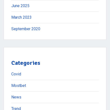
June 2025
March 2023
September 2020
Categories
Covid
Mostbet
News
Trend