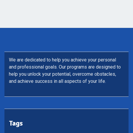
We are dedicated to help you achieve your personal
and professional goals. Our programs are designed to
help you unlock your potential, overcome obstacles,
and achieve success in all aspects of your life.
Tags