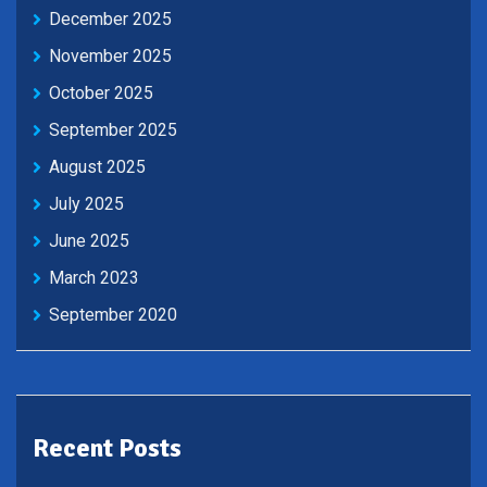
December 2025
November 2025
October 2025
September 2025
August 2025
July 2025
June 2025
March 2023
September 2020
Recent Posts