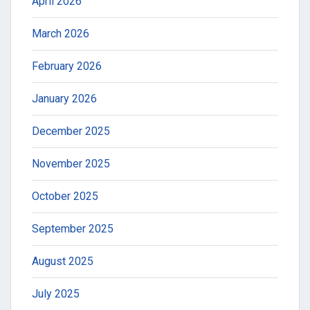
April 2026
March 2026
February 2026
January 2026
December 2025
November 2025
October 2025
September 2025
August 2025
July 2025