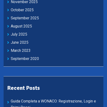
November 2025
October 2025
September 2025
August 2025
July 2025
June 2025
March 2023
September 2020
Recent Posts
Guida Completa a WONACO: Registrazione, Login e