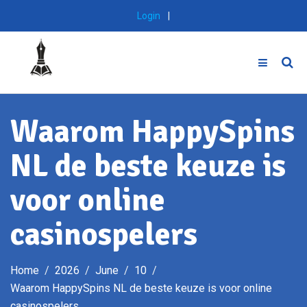
Skip
Login
|
to
content
Waarom HappySpins
NL de beste keuze is
voor online
casinospelers
Home
2026
June
10
Waarom HappySpins NL de beste keuze is voor online
casinospelers