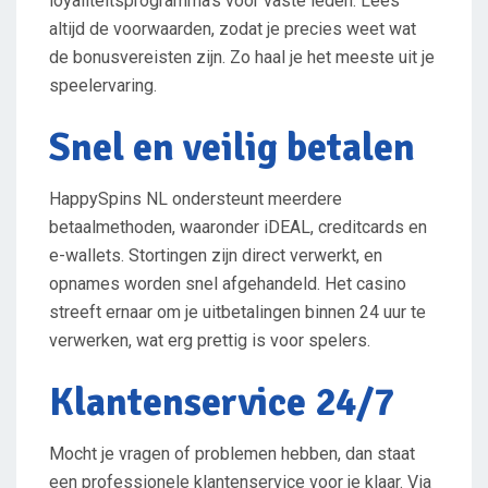
loyaliteitsprogramma’s voor vaste leden. Lees
altijd de voorwaarden, zodat je precies weet wat
de bonusvereisten zijn. Zo haal je het meeste uit je
speelervaring.
Snel en veilig betalen
HappySpins NL ondersteunt meerdere
betaalmethoden, waaronder iDEAL, creditcards en
e-wallets. Stortingen zijn direct verwerkt, en
opnames worden snel afgehandeld. Het casino
streeft ernaar om je uitbetalingen binnen 24 uur te
verwerken, wat erg prettig is voor spelers.
Klantenservice 24/7
Mocht je vragen of problemen hebben, dan staat
een professionele klantenservice voor je klaar. Via