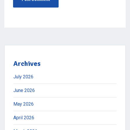
Archives
July 2026
June 2026
May 2026
April 2026