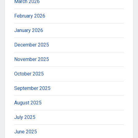
March 2026
February 2026
January 2026
December 2025
November 2025
October 2025
September 2025
August 2025
July 2025
June 2025