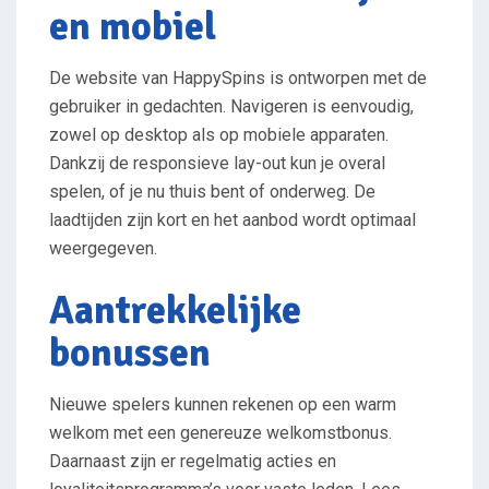
en mobiel
De website van HappySpins is ontworpen met de
gebruiker in gedachten. Navigeren is eenvoudig,
zowel op desktop als op mobiele apparaten.
Dankzij de responsieve lay-out kun je overal
spelen, of je nu thuis bent of onderweg. De
laadtijden zijn kort en het aanbod wordt optimaal
weergegeven.
Aantrekkelijke
bonussen
Nieuwe spelers kunnen rekenen op een warm
welkom met een genereuze welkomstbonus.
Daarnaast zijn er regelmatig acties en