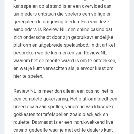
kansspelen op afstand is er een overvloed aan
aanbieders ontstaan die spelers een veilige en
gereguleerde omgeving bieden. Een van deze
aanbieders is Review NL, een online casino dat
zich onderscheidt door zijn gebruiksvriendelijke
platform en uitgebreide spelaanbod. In dit artikel
bespreken we de kenmerken van Review NL,
waarom het de moeite waard is om te ontdekken,
en wat je kunt verwachten als je ervoor kiest om
hier te spelen.
Review NL is meer dan alleen een casino; het is
een complete gokervaring. Het platform biedt een
breed scala aan spellen, variërend van klassieke
gokkasten tot tafelspellen zoals blackjack en
roulette. Daarnaast is er een indrukwekkend live
casino-gedeelte waar je met echte dealers kunt