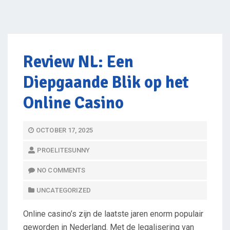
Review NL: Een
Diepgaande Blik op het
Online Casino
P
OCTOBER 17, 2025
O
PROELITESUNNY
S
T
NO COMMENTS
E
UNCATEGORIZED
D
O
Online casino’s zijn de laatste jaren enorm populair
N
geworden in Nederland. Met de legalisering van