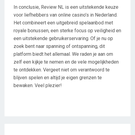
In conclusie, Review NL is een uitstekende keuze
voor liefhebbers van online casino’s in Nederland.
Het combineert een uitgebreid spelaanbod met
royale bonussen, een sterke focus op veiligheid en
een uitstekende gebruikerservaring. Of je nu op
zoek bent naar spanning of ontspanning, dit
platform biedt het allemaal. We raden je aan om
zelf een kijkje te nemen en de vele mogelijkheden
te ontdekken. Vergeet niet om verantwoord te
blijven spelen en altijd je eigen grenzen te
bewaken. Veel plezier!