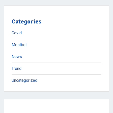
Categories
Covid
Mostbet
News
Trend
Uncategorized