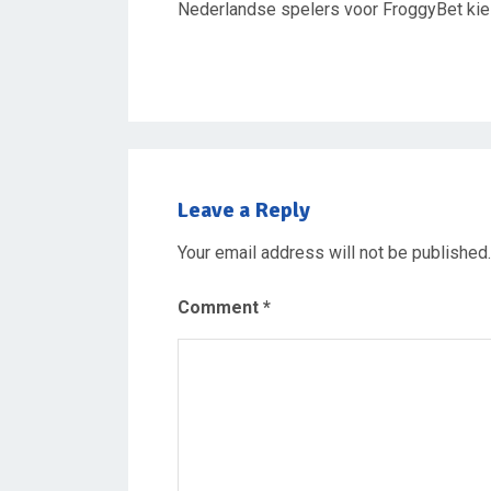
Nederlandse spelers voor FroggyBet kiez
Leave a Reply
Your email address will not be published.
Comment
*