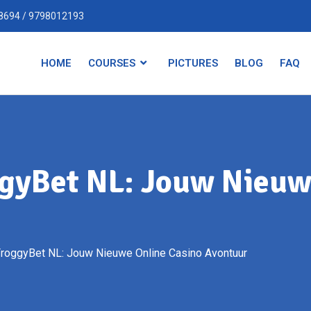
8694 / 9798012193
HOME
COURSES
PICTURES
BLOG
FAQ
gyBet NL: Jouw Nieuw
FroggyBet NL: Jouw Nieuwe Online Casino Avontuur