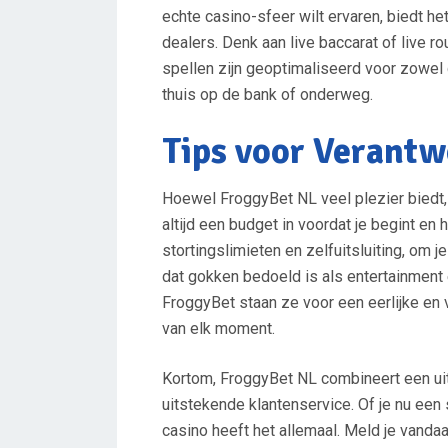
echte casino-sfeer wilt ervaren, biedt he
dealers. Denk aan live baccarat of live ro
spellen zijn geoptimaliseerd voor zowel 
thuis op de bank of onderweg.
Tips voor Verantw
Hoewel FroggyBet NL veel plezier biedt, 
altijd een budget in voordat je begint en 
stortingslimieten en zelfuitsluiting, om
dat gokken bedoeld is als entertainment 
FroggyBet staan ze voor een eerlijke en 
van elk moment.
Kortom, FroggyBet NL combineert een uit
uitstekende klantenservice. Of je nu een 
casino heeft het allemaal. Meld je vand