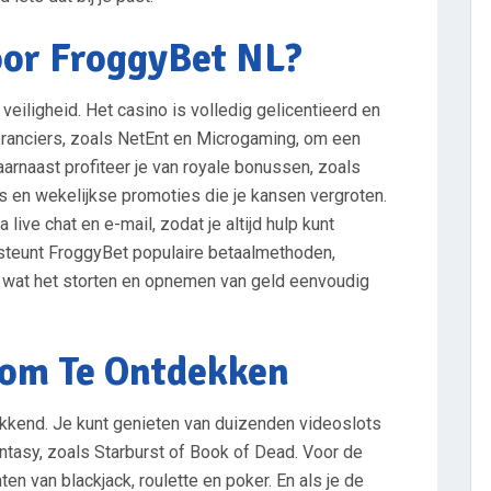
or FroggyBet NL?
 veiligheid. Het casino is volledig gelicentieerd en
anciers, zoals NetEnt en Microgaming, om een
arnaast profiteer je van royale bonussen, zoals
 en wekelijkse promoties die je kansen vergroten.
live chat en e-mail, zodat je altijd hulp kunt
rsteunt FroggyBet populaire betaalmethoden,
 wat het storten en opnemen van geld eenvoudig
 om Te Ontdekken
kkend. Je kunt genieten van duizenden videoslots
antasy, zoals Starburst of Book of Dead. Voor de
ten van blackjack, roulette en poker. En als je de