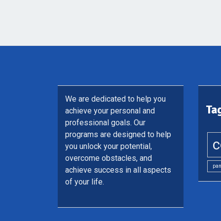
We are dedicated to help you
Ta
achieve your personal and
professional goals. Our
programs are designed to help
c
you unlock your potential,
overcome obstacles, and
pa
achieve success in all aspects
of your life.