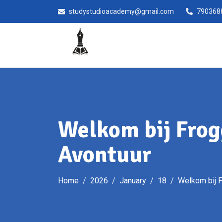
Skip
studystudioacademy@gmail.com
790368
to
content
Welkom bij Frog
Avontuur
Home
2026
January
18
Welkom bij 