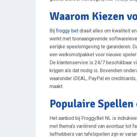
N
Waarom Kiezen vo
Bij
froggy bet
draait alles om kwaliteit en
werkt met toonaangevende softwarelever
eerlijke speelomgeving te garanderen. Da
een welkomstpakket voor nieuwe spelers
De klantenservice is 24/7 beschikbaar via 
krijgen als dat nodig is. Bovendien onde
waaronder iDEAL, PayPal en creditcards,
maakt.
Populaire Spellen
Het aanbod bij FroggyBet NL is indrukwe
met thema’s variërend van avontuur tot f
liefhebbers van tafelspellen zijn er varian