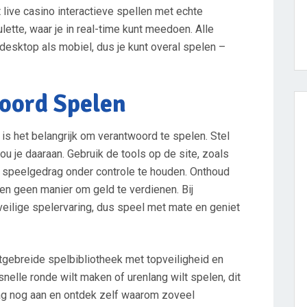
t live casino interactieve spellen met echte
ulette, waar je in real-time kunt meedoen. Alle
desktop als mobiel, dus je kunt overal spelen –
oord Spelen
is het belangrijk om verantwoord te spelen. Stel
hou je daaraan. Gebruik de tools op de site, zoals
 je speelgedrag onder controle te houden. Onthoud
en geen manier om geld te verdienen. Bij
veilige spelervaring, dus speel met mate en geniet
gebreide spelbibliotheek met topveiligheid en
snelle ronde wilt maken of urenlang wilt spelen, dit
aag nog aan en ontdek zelf waarom zoveel