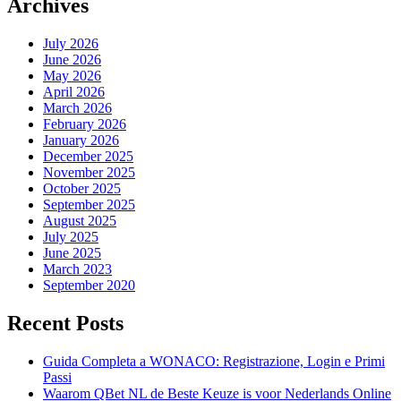
Archives
July 2026
June 2026
May 2026
April 2026
March 2026
February 2026
January 2026
December 2025
November 2025
October 2025
September 2025
August 2025
July 2025
June 2025
March 2023
September 2020
Recent Posts
Guida Completa a WONACO: Registrazione, Login e Primi
Passi
Waarom QBet NL de Beste Keuze is voor Nederlands Online