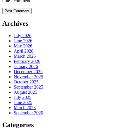
time I comment.
Archives
July 2026
June 2026
May 2026
April 2026
March 2026
February 2026
January 2026
December 2025
November 2025
October 2025
September 2025
August 2025
July 2025
June 2025
March 2023
September 2020
Categories