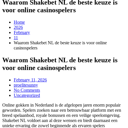
Waarom Shakebet NL de beste keuze is
voor online casinospelers
Home
2026
February
11
Waarom Shakebet NL de beste keuze is voor online
casinospelers
Waarom Shakebet NL de beste keuze is
voor online casinospelers
Posted
February 11, 2026
on
proelitesunny
No Comments
Uncategorized
Online gokken in Nederland is de afgelopen jaren enorm populair
geworden. Spelers zoeken naar een betrouwbaar platform met een
breed spelaanbod, royale bonussen en een veilige speelomgeving.
Shakebet NL voldoet aan al deze wensen en biedt daarnaast een
unieke ervaring die zowel beginnende als ervaren spelers