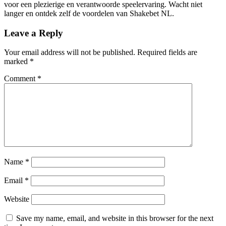
voor een plezierige en verantwoorde speelervaring. Wacht niet
langer en ontdek zelf de voordelen van Shakebet NL.
Leave a Reply
Your email address will not be published.
Required fields are
marked
*
Comment
*
Name
*
Email
*
Website
Save my name, email, and website in this browser for the next