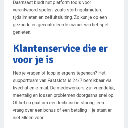
Daarnaast biedt het platform tools voor
verantwoord spelen, zoals stortingslimieten,
tijdslimieten en zelfuitsluiting. Zo kun je op een
gezonde en gecontroleerde manier van het spel
genieten.
Klantenservice die er
voor je is
Heb je vragen of loop je ergens tegenaan? Het
supportteam van Fastslots is 24/7 bereikbaar via
livechat en e-mail. De medewerkers zijn vriendelijk,
meertalig en lossen problemen doorgaans snel op.
Of het nu gaat om een technische storing, een
vraag over een bonus of een betaling – je staat er
niet alleen voor.