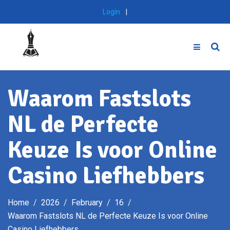
Skip
Login
|
to
content
Waarom Fastslots
NL de Perfecte
Keuze Is voor Online
Casino Liefhebbers
Home
2026
February
16
Waarom Fastslots NL de Perfecte Keuze Is voor Online
Casino Liefhebbers