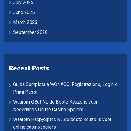
July 2025
June 2025
March 2023
September 2020
Recent Posts
Guida Completa a WONACO: Registrazione, Login e
Primi Passi
Waarom QBet NL de Beste Keuze is voor
Nederlands Online Casino Spelers
Waarom HappySpins NL de beste keuze is voor
online casinospelers