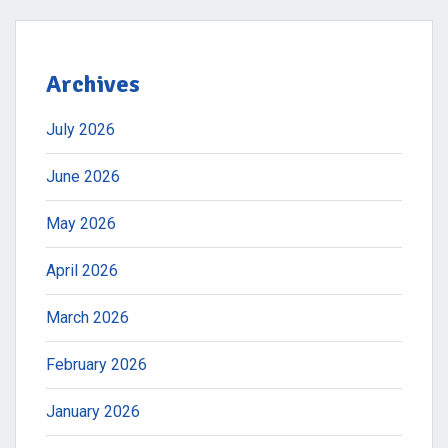
Archives
July 2026
June 2026
May 2026
April 2026
March 2026
February 2026
January 2026