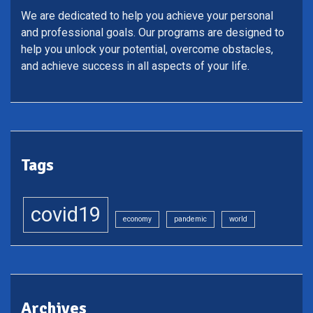
We are dedicated to help you achieve your personal
and professional goals. Our programs are designed to
help you unlock your potential, overcome obstacles,
and achieve success in all aspects of your life.
Tags
covid19
economy
pandemic
world
Archives