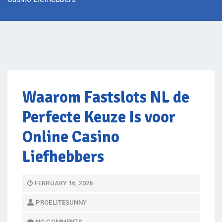
Waarom Fastslots NL de
Perfecte Keuze Is voor
Online Casino
Liefhebbers
P
FEBRUARY 16, 2026
O
PROELITESUNNY
S
T
NO COMMENTS