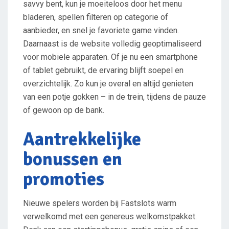
savvy bent, kun je moeiteloos door het menu
bladeren, spellen filteren op categorie of
aanbieder, en snel je favoriete game vinden.
Daarnaast is de website volledig geoptimaliseerd
voor mobiele apparaten. Of je nu een smartphone
of tablet gebruikt, de ervaring blijft soepel en
overzichtelijk. Zo kun je overal en altijd genieten
van een potje gokken – in de trein, tijdens de pauze
of gewoon op de bank.
Aantrekkelijke
bonussen en
promoties
Nieuwe spelers worden bij Fastslots warm
verwelkomd met een genereus welkomstpakket.