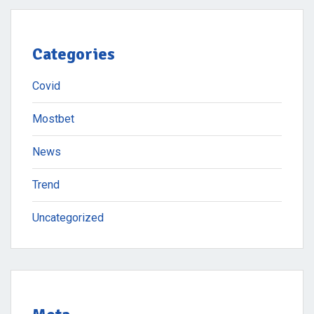
Categories
Covid
Mostbet
News
Trend
Uncategorized