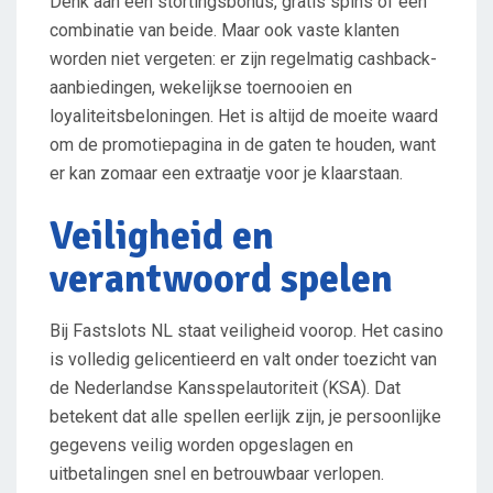
Denk aan een stortingsbonus, gratis spins of een
combinatie van beide. Maar ook vaste klanten
worden niet vergeten: er zijn regelmatig cashback-
aanbiedingen, wekelijkse toernooien en
loyaliteitsbeloningen. Het is altijd de moeite waard
om de promotiepagina in de gaten te houden, want
er kan zomaar een extraatje voor je klaarstaan.
Veiligheid en
verantwoord spelen
Bij Fastslots NL staat veiligheid voorop. Het casino
is volledig gelicentieerd en valt onder toezicht van
de Nederlandse Kansspelautoriteit (KSA). Dat
betekent dat alle spellen eerlijk zijn, je persoonlijke
gegevens veilig worden opgeslagen en
uitbetalingen snel en betrouwbaar verlopen.