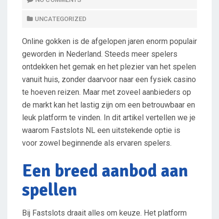
E
UNCATEGORIZED
D
O
Online gokken is de afgelopen jaren enorm populair
N
geworden in Nederland. Steeds meer spelers
ontdekken het gemak en het plezier van het spelen
vanuit huis, zonder daarvoor naar een fysiek casino
te hoeven reizen. Maar met zoveel aanbieders op
de markt kan het lastig zijn om een betrouwbaar en
leuk platform te vinden. In dit artikel vertellen we je
waarom Fastslots NL een uitstekende optie is
voor zowel beginnende als ervaren spelers.
Een breed aanbod aan
spellen
Bij Fastslots draait alles om keuze. Het platform