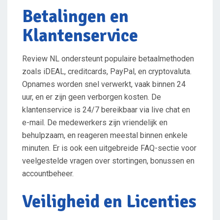
Betalingen en
Klantenservice
Review NL ondersteunt populaire betaalmethoden
zoals iDEAL, creditcards, PayPal, en cryptovaluta.
Opnames worden snel verwerkt, vaak binnen 24
uur, en er zijn geen verborgen kosten. De
klantenservice is 24/7 bereikbaar via live chat en
e-mail. De medewerkers zijn vriendelijk en
behulpzaam, en reageren meestal binnen enkele
minuten. Er is ook een uitgebreide FAQ-sectie voor
veelgestelde vragen over stortingen, bonussen en
accountbeheer.
Veiligheid en Licenties