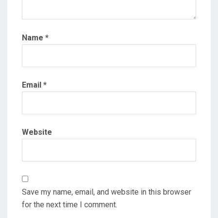
Name
*
Email
*
Website
Save my name, email, and website in this browser
for the next time I comment.