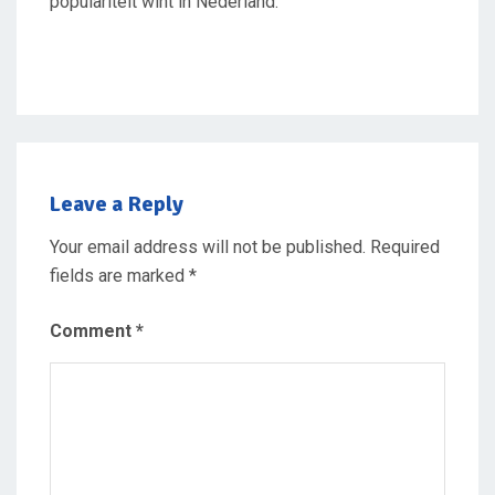
populariteit wint in Nederland.
Leave a Reply
Your email address will not be published.
Required
fields are marked
*
Comment
*