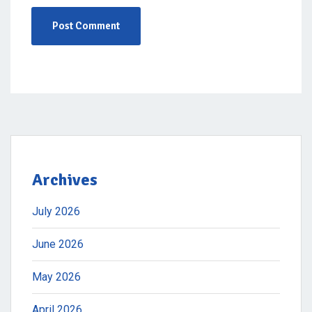
Archives
July 2026
June 2026
May 2026
April 2026