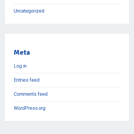
Uncategorized
Meta
Log in
Entries feed
Comments feed
WordPress.org