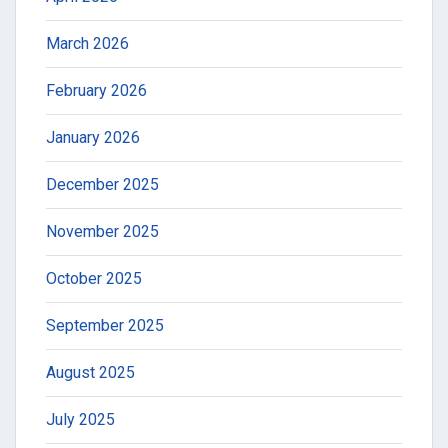
March 2026
February 2026
January 2026
December 2025
November 2025
October 2025
September 2025
August 2025
July 2025