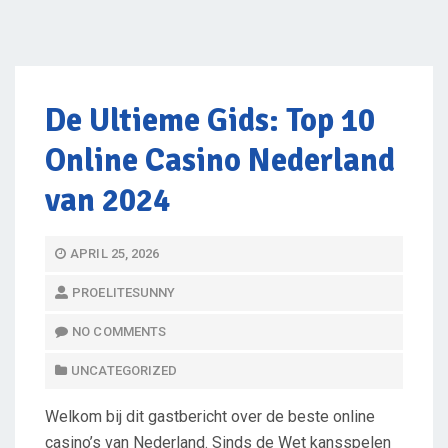
De Ultieme Gids: Top 10
Online Casino Nederland
van 2024
P
APRIL 25, 2026
O
PROELITESUNNY
S
T
NO COMMENTS
E
UNCATEGORIZED
D
O
Welkom bij dit gastbericht over de beste online
N
casino’s van Nederland. Sinds de Wet kansspelen