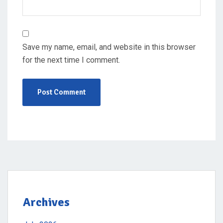
Save my name, email, and website in this browser
for the next time I comment.
Archives