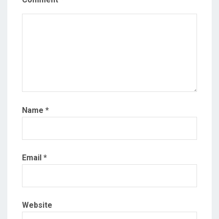
Name
*
Email
*
Website